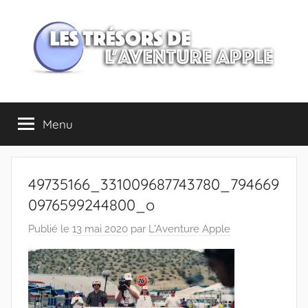
Aller
au
contenu
Les
Menu
trésors
de
49735166_331009687743780_794669
l'Aventure
0976599244800_o
Publié le
13 mai 2020
par
L'Aventure Apple
Apple