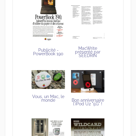
MacWrite
Publicité -
présenté par
PowerBook 190
SEEDRIN
Vous, un Mac, le
Bon anniversaire
monde
l'iPod U2 "5G" !