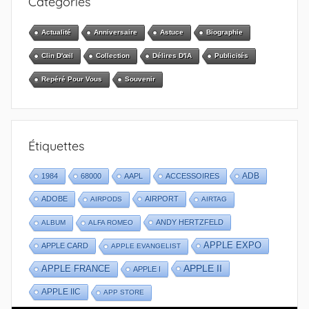
Catégories
Actualité
Anniversaire
Astuce
Biographie
Clin D'œil
Collection
Délires D'IA
Publicités
Repéré Pour Vous
Souvenir
Étiquettes
1984
68000
AAPL
ACCESSOIRES
ADB
ADOBE
AIRPORT
AIRPODS
AIRTAG
ANDY HERTZFELD
ALBUM
ALFA ROMEO
APPLE EXPO
APPLE CARD
APPLE EVANGELIST
APPLE II
APPLE FRANCE
APPLE I
APPLE IIC
APP STORE