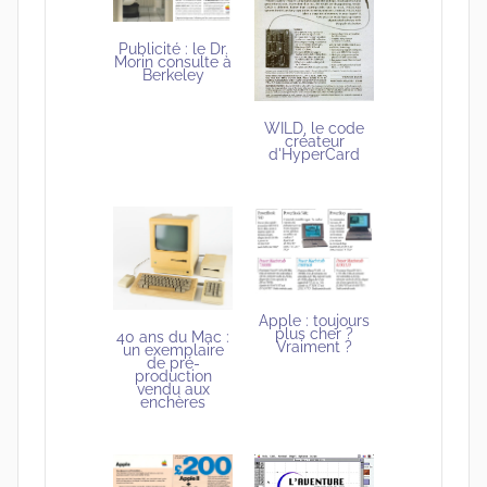
Publicité : le Dr.
Morin consulte à
Berkeley
WILD, le code
créateur
d'HyperCard
Apple : toujours
plus cher ?
40 ans du Mac :
Vraiment ?
un exemplaire
de pré-
production
vendu aux
enchères