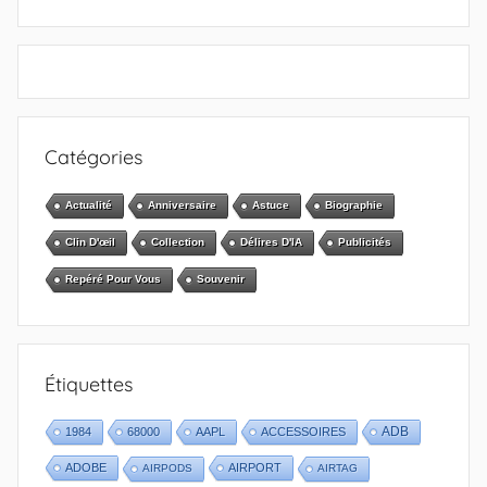
Catégories
Actualité
Anniversaire
Astuce
Biographie
Clin D'œil
Collection
Délires D'IA
Publicités
Repéré Pour Vous
Souvenir
Étiquettes
1984
68000
AAPL
ACCESSOIRES
ADB
ADOBE
AIRPORT
AIRPODS
AIRTAG