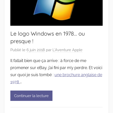
Le logo Windows en 1978… ou
presque !
Publié le
6 juin 2018
par
L'Aventure Apple
Il fallait bien que ça arrive : à force de me
promener sur eBay, j’ai fini par m’y perdre. Et voici
sur quoi je suis tombé :
une brochure anglaise de
1978
…
Continuer la lecture