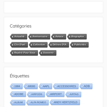
Catégories
Actualité
Anniversaire
Astuce
Biographie
Clin D'œil
Collection
Délires D'IA
Publicités
Repéré Pour Vous
Souvenir
Étiquettes
1984
68000
AAPL
ACCESSOIRES
ADB
ADOBE
AIRPORT
AIRPODS
AIRTAG
ANDY HERTZFELD
ALBUM
ALFA ROMEO