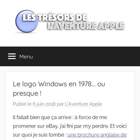
Aller
au
contenu
Les
Menu
trésors
de
Le logo Windows en 1978… ou
l'Aventure
presque !
Publié le
6 juin 2018
par
L'Aventure Apple
Apple
Il fallait bien que ça arrive : à force de me
promener sur eBay, j’ai fini par m’y perdre. Et voici
sur quoi je suis tombé :
une brochure anglaise de