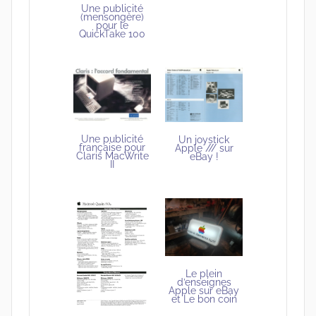
Une publicité
(mensongère)
pour le
QuickTake 100
Une publicité
Un joystick
française pour
Apple /// sur
Claris MacWrite
eBay !
II
Le plein
d’enseignes
Apple sur eBay
et Le bon coin