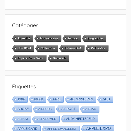
Catégories
Actualité
Anniversaire
Astuce
Biographie
Clin D'œil
Collection
Délires D'IA
Publicités
Repéré Pour Vous
Souvenir
Étiquettes
1984
68000
AAPL
ACCESSOIRES
ADB
ADOBE
AIRPORT
AIRPODS
AIRTAG
ANDY HERTZFELD
ALBUM
ALFA ROMEO
APPLE EXPO
APPLE CARD
APPLE EVANGELIST