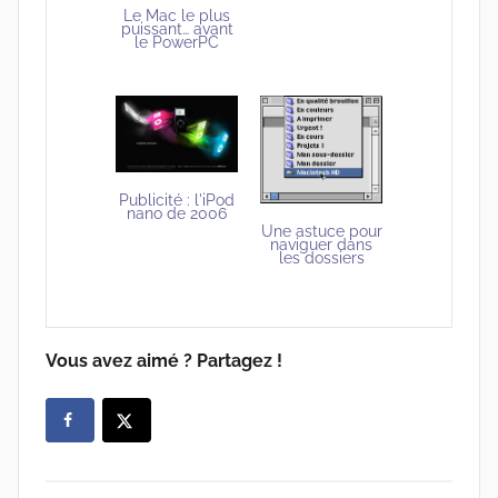
Le Mac le plus
puissant… avant
le PowerPC
Publicité : l'iPod
nano de 2006
Une astuce pour
naviguer dans
les dossiers
Vous avez aimé ? Partagez !