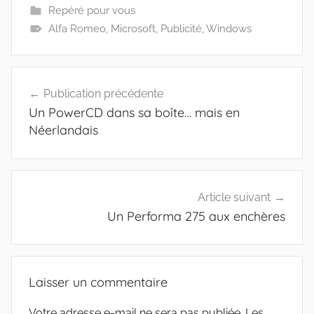
Repéré pour vous
Alfa Romeo
,
Microsoft
,
Publicité
,
Windows
Navigation
Publication précédente
de
Un PowerCD dans sa boîte… mais en
l’article
Néerlandais
Article suivant
Un Performa 275 aux enchères
Laisser un commentaire
Votre adresse e-mail ne sera pas publiée.
Les