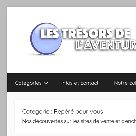
Aller
au
contenu
Les
Catégories
Infos et contact
Notre col
trésors
de
Catégorie :
Repéré pour vous
l'Aventure
Nos découvertes sur les sites de vente et d’enc