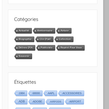
Catégories
Actualité
Anniversaire
Astuce
Biographie
Clin D'œil
Collection
Délires D'IA
Publicités
Repéré Pour Vous
Souvenir
Étiquettes
1984
68000
AAPL
ACCESSOIRES
ADB
ADOBE
AIRPORT
AIRPODS