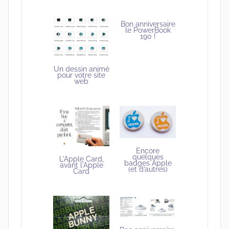
Bon anniversaire
le PowerBook
190 !
Un dessin animé
pour votre site
web
Encore
quelques
L'Apple Card,
badges Apple
avant l'Apple
(et d’autres)
Card