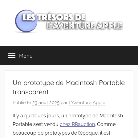
Aller
au
contenu
Les
Menu
trésors
de
Un prototype de Macintosh Portable
l'Aventure
transparent
Publié le
23 août 2025
par
L'Aventure Apple
Apple
Il y a quelques jours, un prototype de Macintosh
Portable s’est vendu
chez RRauction
. Comme
beaucoup de prototypes de l’époque, il est