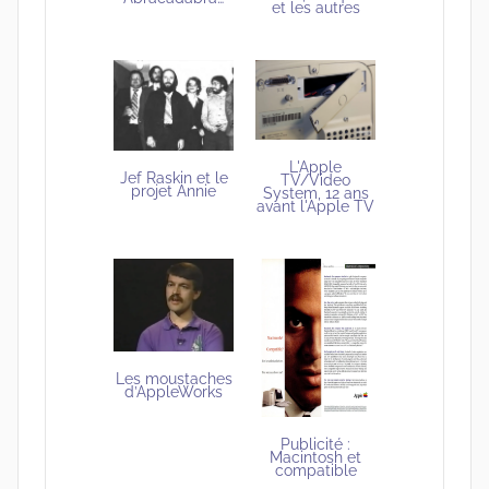
et les autres
L'Apple
Jef Raskin et le
TV/Video
projet Annie
System, 12 ans
avant l'Apple TV
Les moustaches
d’AppleWorks
Publicité :
Macintosh et
compatible