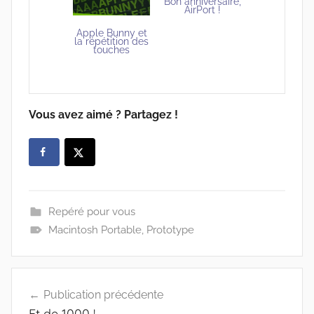
Bon anniversaire,
AirPort !
Apple Bunny et
la répétition des
touches
Vous avez aimé ? Partagez !
Repéré pour vous
Macintosh Portable
,
Prototype
Navigation
Publication précédente
de
Et de 1000 !