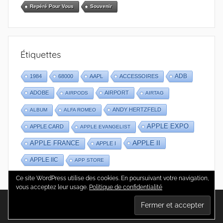
Repéré Pour Vous
Souvenir
Étiquettes
1984
68000
AAPL
ACCESSOIRES
ADB
ADOBE
AIRPORT
AIRPODS
AIRTAG
ANDY HERTZFELD
ALBUM
ALFA ROMEO
APPLE EXPO
APPLE CARD
APPLE EVANGELIST
APPLE II
APPLE FRANCE
APPLE I
APPLE IIC
APP STORE
Ce site WordPress utilise des cookies. En poursuivant votre navigation,
vous acceptez leur usage.
Politique de confidentialité
WordPress Theme: Donovan by ThemeZee.