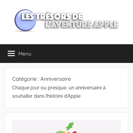
Aller
au
contenu
Les
Menu
trésors
de
Catégorie :
Anniversaire
l'Aventure
Chaque jour ou presque, un anniversaire à
souhaiter dans l’histoire d’Apple
Apple