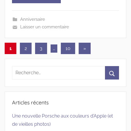
Anniversaire
Laisser un commentaire
Pagination
Articles
1
2
3
…
10
»
suivants
des
publications
Recherche
pour
Recherc
:
Articles récents
Une nouvelle Porsche aux couleurs d’Apple (et
de vieilles photos)