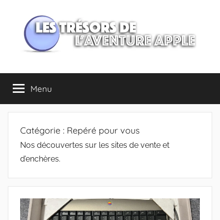
Aller
au
contenu
Les
Menu
trésors
de
Catégorie :
Repéré pour vous
l'Aventure
Nos découvertes sur les sites de vente et
d’enchères.
Apple