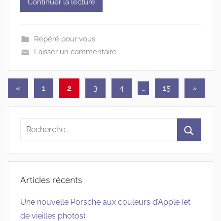
Continuer la lecture
Repéré pour vous
Laisser un commentaire
Pagination
Publications
Articles
«
1
2
3
4
…
15
»
précédentes
suivant
des
publications
Recherche
pour
Recherc
:
Articles récents
Une nouvelle Porsche aux couleurs d’Apple (et
de vieilles photos)