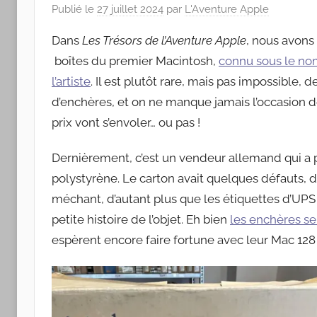
Apple
Publié le
27 juillet 2024
par
L'Aventure Apple
Dans
Les Trésors de l’Aventure Apple
, nous avons
boîtes du premier Macintosh,
connu sous le no
l’artiste
. Il est plutôt rare, mais pas impossible, 
d’enchères, et on ne manque jamais l’occasion d
prix vont s’envoler… ou pas !
Dernièrement, c’est un vendeur allemand qui a pr
polystyrène. Le carton avait quelques défauts, d
méchant, d’autant plus que les étiquettes d’UPS 
petite histoire de l’objet. Eh bien
les enchères se
espèrent encore faire fortune avec leur Mac 128