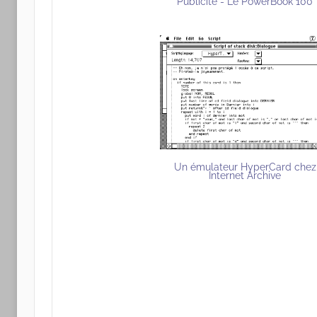
Publicité - Le PowerBook 100
Un émulateur HyperCard chez
Internet Archive