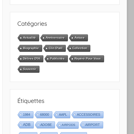
Catégories
Actualité
Anniversaire
Astuce
Biographie
Clin D'œil
Collection
Délires D'IA
Publicités
Repéré Pour Vous
Souvenir
Étiquettes
1984
68000
AAPL
ACCESSOIRES
ADB
ADOBE
AIRPORT
AIRPODS