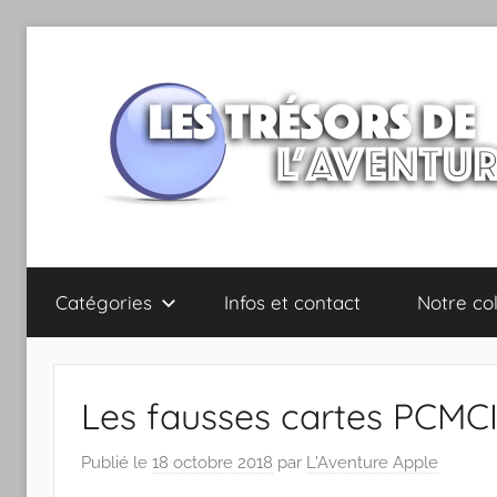
Aller
au
contenu
Les
Catégories
Infos et contact
Notre col
trésors
de
Les fausses cartes PCM
l'Aventure
Publié le
18 octobre 2018
par
L'Aventure Apple