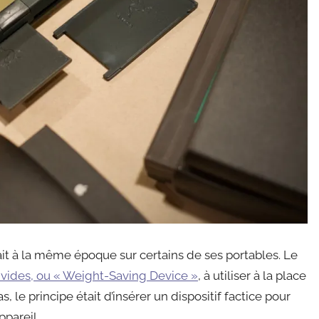
it à la même époque sur certains de ses portables. Le
 vides, ou « Weight-Saving Device »
, à utiliser à la place
, le principe était d’insérer un dispositif factice pour
ppareil.