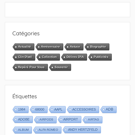
Catégories
Actualité
Anniversaire
Astuce
Biographie
Clin D'œil
Collection
Délires D'IA
Publicités
Repéré Pour Vous
Souvenir
Étiquettes
1984
68000
AAPL
ACCESSOIRES
ADB
ADOBE
AIRPORT
AIRPODS
AIRTAG
ANDY HERTZFELD
ALBUM
ALFA ROMEO