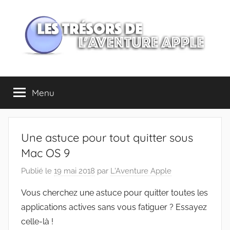
Aller
au
contenu
Les
Menu
trésors
de
Une astuce pour tout quitter sous
l'Aventure
Mac OS 9
Publié le
19 mai 2018
par
L'Aventure Apple
Apple
Vous cherchez une astuce pour quitter toutes les
applications actives sans vous fatiguer ? Essayez
celle-là !