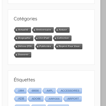
Catégories
Actualité
Anniversaire
Astuce
Biographie
Clin D'œil
Collection
Délires D'IA
Publicités
Repéré Pour Vous
Souvenir
Étiquettes
1984
68000
AAPL
ACCESSOIRES
ADB
ADOBE
AIRPORT
AIRPODS