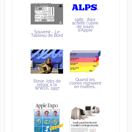
1985 : Alps
achète l'usine
de souris
d'Apple
Souvenir - Le
Tableau de Bord
Quand les
Steve Jobs de
clones régnaient
retour à la
en maîtres…
WWDC 1997