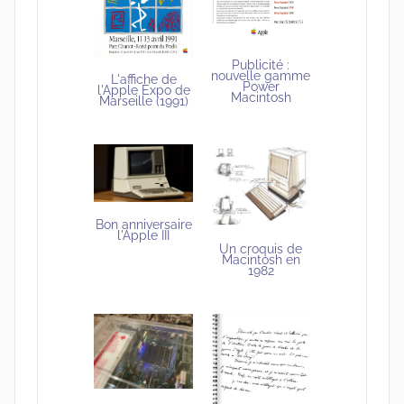
Publicité :
nouvelle gamme
L'affiche de
Power
l'Apple Expo de
Macintosh
Marseille (1991)
Bon anniversaire
l'Apple III
Un croquis de
Macintosh en
1982