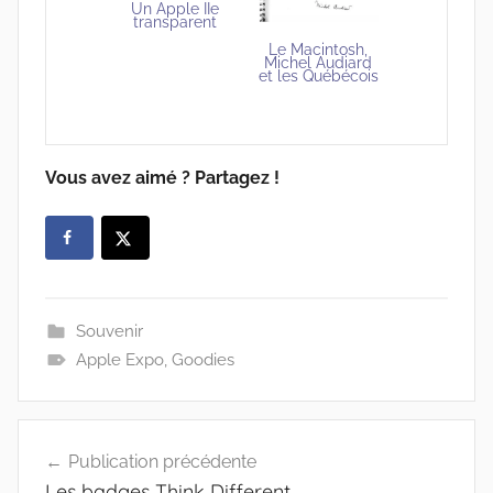
Un Apple IIe
transparent
Le Macintosh,
Michel Audiard
et les Québécois
Vous avez aimé ? Partagez !
Souvenir
Apple Expo
,
Goodies
Navigation
Publication précédente
de
Les badges Think Different