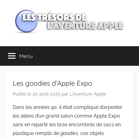
Aller
au
contenu
Les
Menu
trésors
de
Les goodies d’Apple Expo
l'Aventure
Publié le
20 août 2025
par
L'Aventure Apple
Apple
Dans les années 90, il était compliqué d’arpenter
les allées d’un grand salon comme Apple Expo
sans en repartir les bras encombrés de sacs en
plastique remplis de
goodies
, ces objets