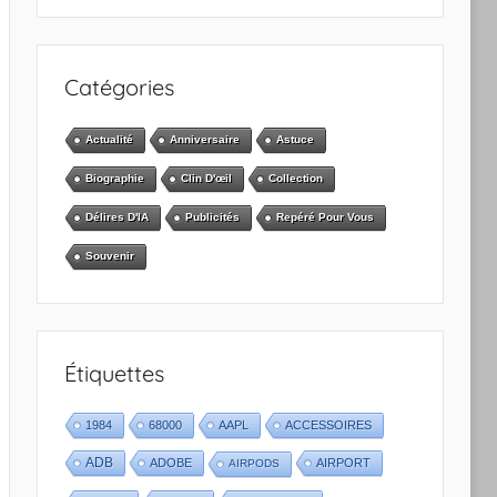
Catégories
Actualité
Anniversaire
Astuce
Biographie
Clin D'œil
Collection
Délires D'IA
Publicités
Repéré Pour Vous
Souvenir
Étiquettes
1984
68000
AAPL
ACCESSOIRES
ADB
ADOBE
AIRPORT
AIRPODS