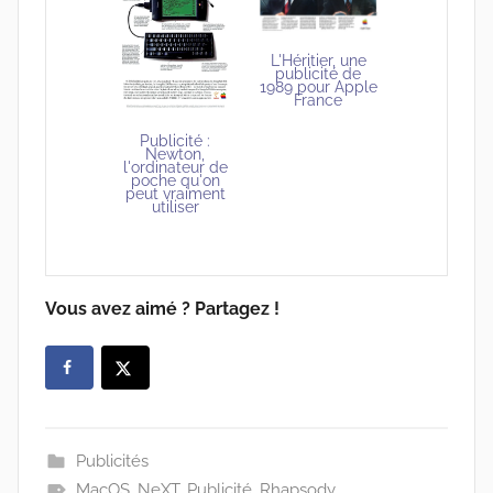
L'Héritier, une
publicité de
1989 pour Apple
France
Publicité :
Newton,
l'ordinateur de
poche qu'on
peut vraiment
utiliser
Vous avez aimé ? Partagez !
Publicités
MacOS
,
NeXT
,
Publicité
,
Rhapsody