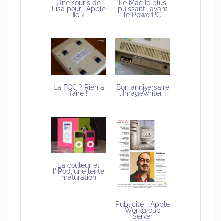
Une souris de
Le Mac le plus
Lisa pour l'Apple
puissant… avant
IIe ?
le PowerPC
Bon anniversaire
La FCC ? Rien à
l'ImageWriter !
faire !
La couleur et
l'iPod, une lente
maturation
Publicité - Apple
Workgroup
Server