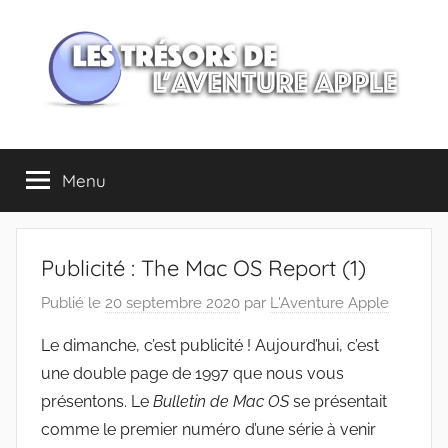
Aller
au
contenu
Les
Menu
trésors
de
Publicité : The Mac OS Report (1)
l'Aventure
Publié le
20 septembre 2020
par
L'Aventure Apple
Apple
Le dimanche, c’est publicité ! Aujourd’hui, c’est
une double page de 1997 que nous vous
présentons. Le
Bulletin de Mac OS
se présentait
comme le premier numéro d’une série à venir