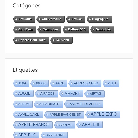
Catégories
Actualité
Anniversaire
Astuce
Biographie
Clin D'œil
Collection
Délires D'IA
Publicités
Repéré Pour Vous
Souvenir
Étiquettes
1984
68000
AAPL
ACCESSOIRES
ADB
ADOBE
AIRPORT
AIRPODS
AIRTAG
ANDY HERTZFELD
ALBUM
ALFA ROMEO
APPLE EXPO
APPLE CARD
APPLE EVANGELIST
APPLE II
APPLE FRANCE
APPLE I
APPLE IIC
APP STORE