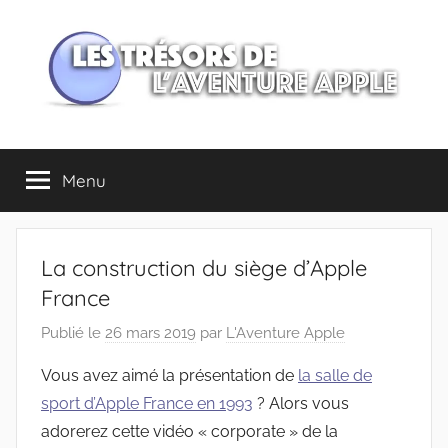
Aller
au
contenu
Les
Menu
trésors
de
La construction du siège d’Apple
l'Aventure
France
Publié le
26 mars 2019
par
L'Aventure Apple
Apple
Vous avez aimé la présentation de
la salle de
sport d’Apple France en 1993
? Alors vous
adorerez cette vidéo « corporate » de la