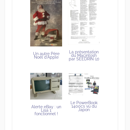
La présentation
Un autre Père
du Macintosh
Noël d'Apple
par SEEDRIN (2)
Le PowerBook
1400cs vu du
Alerte eBay : un
Japon
Lisa 1
fonctionnel !