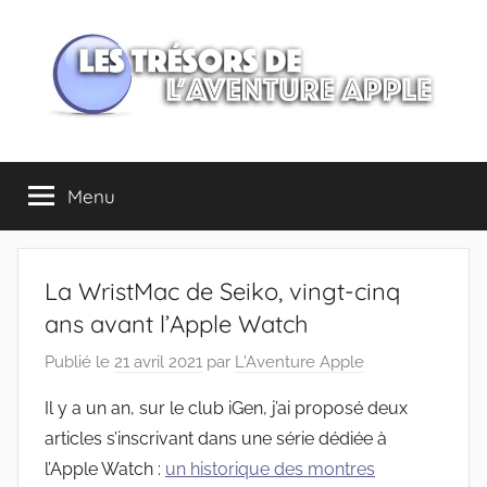
Aller
au
contenu
Les
Menu
trésors
de
La WristMac de Seiko, vingt-cinq
l'Aventure
ans avant l’Apple Watch
Publié le
21 avril 2021
par
L'Aventure Apple
Apple
Il y a un an, sur le club iGen, j’ai proposé deux
articles s’inscrivant dans une série dédiée à
l’Apple Watch :
un historique des montres