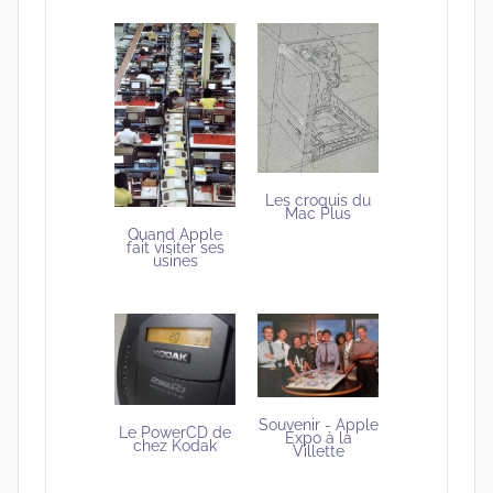
Les croquis du
Mac Plus
Quand Apple
fait visiter ses
usines
Souvenir - Apple
Le PowerCD de
Expo à la
chez Kodak
Villette