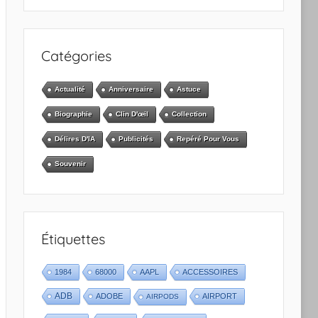
Catégories
Actualité
Anniversaire
Astuce
Biographie
Clin D'œil
Collection
Délires D'IA
Publicités
Repéré Pour Vous
Souvenir
Étiquettes
1984
68000
AAPL
ACCESSOIRES
ADB
ADOBE
AIRPORT
AIRPODS