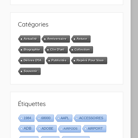
Catégories
Actualité
Anniversaire
Astuce
Biographie
Clin D'œil
Collection
Délires D'IA
Publicités
Repéré Pour Vous
Souvenir
Étiquettes
1984
68000
AAPL
ACCESSOIRES
ADB
ADOBE
AIRPORT
AIRPODS