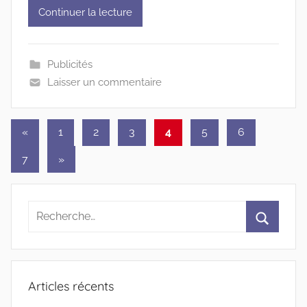
Continuer la lecture
Publicités
Laisser un commentaire
Pagination
Publications
«
1
2
3
4
5
6
précédentes
des
Articles
7
»
publications
suivants
Recherche
pour
Recherc
:
Articles récents