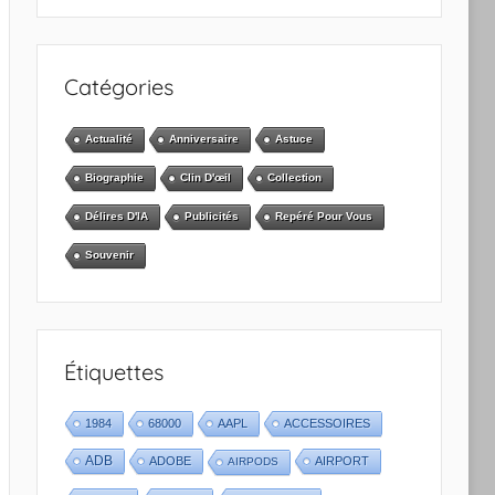
Catégories
Actualité
Anniversaire
Astuce
Biographie
Clin D'œil
Collection
Délires D'IA
Publicités
Repéré Pour Vous
Souvenir
Étiquettes
1984
68000
AAPL
ACCESSOIRES
ADB
ADOBE
AIRPORT
AIRPODS