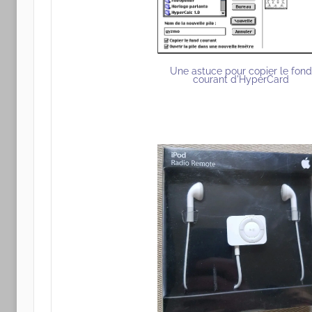
Une astuce pour copier le fon
courant d'HyperCard