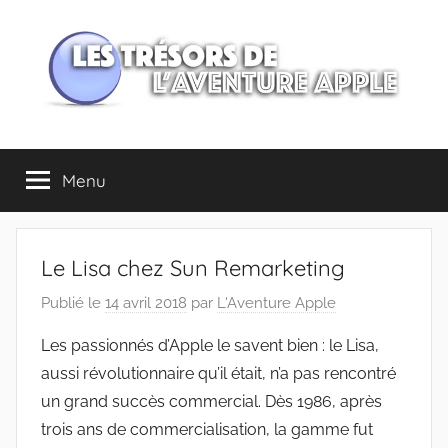
Aller
au
contenu
Les
Menu
trésors
de
Le Lisa chez Sun Remarketing
l'Aventure
Publié le
14 avril 2018
par
L'Aventure Apple
Apple
Les passionnés d’Apple le savent bien : le Lisa,
aussi révolutionnaire qu’il était, n’a pas rencontré
un grand succès commercial. Dès 1986, après
trois ans de commercialisation, la gamme fut