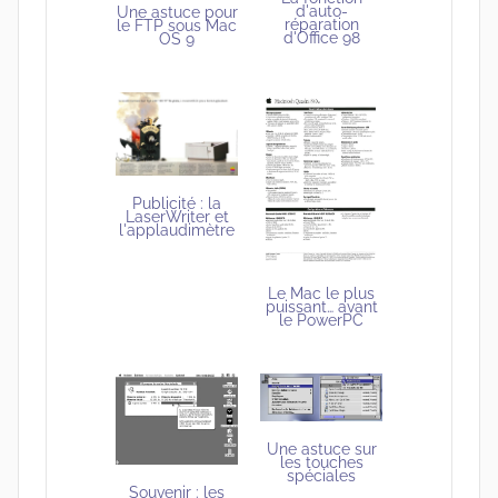
d'auto-
Une astuce pour
réparation
le FTP sous Mac
d'Office 98
OS 9
Publicité : la
LaserWriter et
l'applaudimètre
Le Mac le plus
puissant… avant
le PowerPC
Une astuce sur
les touches
spéciales
Souvenir : les