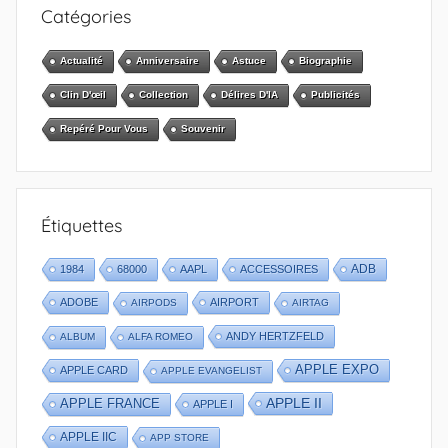
Catégories
Actualité
Anniversaire
Astuce
Biographie
Clin D'œil
Collection
Délires D'IA
Publicités
Repéré Pour Vous
Souvenir
Étiquettes
1984
68000
AAPL
ACCESSOIRES
ADB
ADOBE
AIRPORT
AIRPODS
AIRTAG
ANDY HERTZFELD
ALBUM
ALFA ROMEO
APPLE EXPO
APPLE CARD
APPLE EVANGELIST
APPLE II
APPLE FRANCE
APPLE I
APPLE IIC
APP STORE