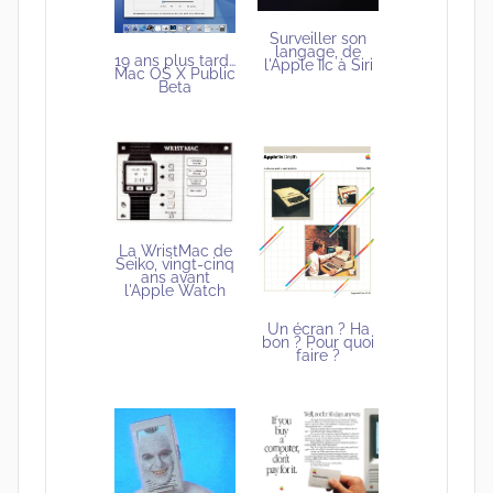
Surveiller son
langage, de
19 ans plus tard…
l'Apple IIc à Siri
Mac OS X Public
Beta
La WristMac de
Seiko, vingt-cinq
ans avant
l'Apple Watch
Un écran ? Ha
bon ? Pour quoi
faire ?