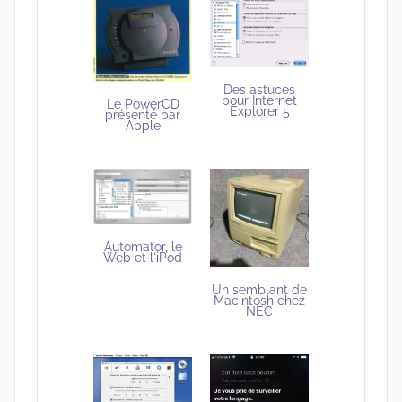
Des astuces
pour Internet
Le PowerCD
Explorer 5
présenté par
Apple
Automator, le
Web et l'iPod
Un semblant de
Macintosh chez
NEC