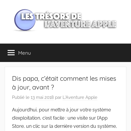
Aller
au
contenu
Les
Menu
trésors
de
Dis papa, c’était comment les mises
l'Aventure
à jour, avant ?
Publié le
13 mai 2018
par
L'Aventure Apple
Apple
Aujourd’hui, pour mettre à jour votre système
d’exploitation, c’est facile : une visite sur l’App
Store, un clic sur la dernière version du système,