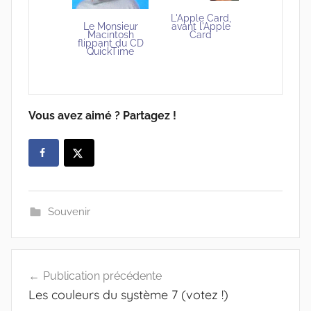
L'Apple Card,
Le Monsieur
avant l'Apple
Macintosh
Card
flippant du CD
QuickTime
Vous avez aimé ? Partagez !
Souvenir
Navigation
Publication précédente
de
Les couleurs du système 7 (votez !)
l’article