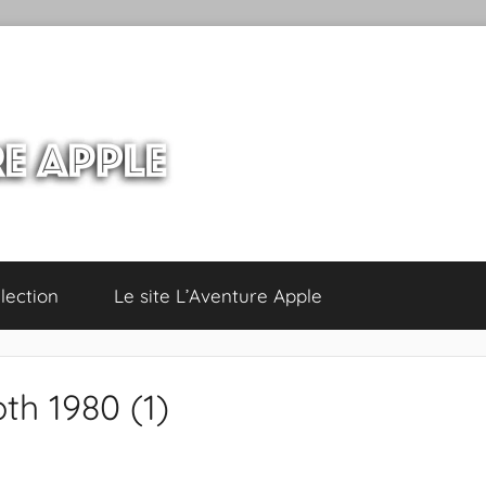
lection
Le site L’Aventure Apple
th 1980 (1)