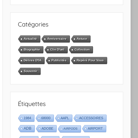
Catégories
Actualité
Anniversaire
Astuce
Biographie
Clin D'œil
Collection
Délires D'IA
Publicités
Repéré Pour Vous
Souvenir
Étiquettes
1984
68000
AAPL
ACCESSOIRES
ADB
ADOBE
AIRPORT
AIRPODS