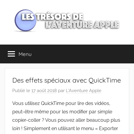
Aller
au
contenu
Les
Menu
trésors
de
Des effets spéciaux avec QuickTime
l'Aventure
Publié le
17 août 2018
par
L'Aventure Apple
Apple
Vous utilisez QuickTime pour lire des vidéos,
peut-être même pour les modifier par simple
copier-coller ? Vous pouvez aller beaucoup plus
loin ! Simplement en utilisant le menu « Exporter