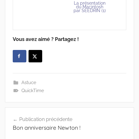
La présentation
du Macintosh
par SEEDRIN (1)
Vous avez aimé ? Partagez !
Astuce
QuickTime
Navigation
Publication précédente
de
Bon anniversaire Newton !
l’article