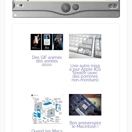
Des GIF animés
des années
2000
Une autre mise
à jour Apple IIGS
Stealth (avec
des pommes
non-mordues)
Bon anniversaire
le Macintosh !
Quand les Macs