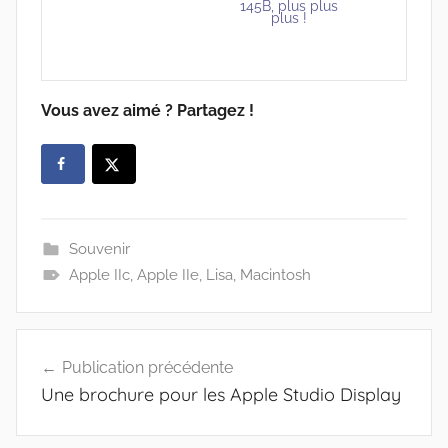
145B, plus plus
plus !
Vous avez aimé ? Partagez !
Souvenir
Apple IIc
,
Apple IIe
,
Lisa
,
Macintosh
Navigation
Publication précédente
de
Une brochure pour les Apple Studio Display
l’article