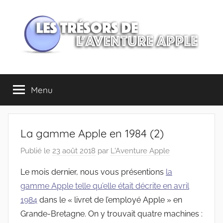
Aller
au
contenu
Les
Menu
trésors
de
La gamme Apple en 1984 (2)
l'Aventure
Publié le
23 août 2018
par
L'Aventure Apple
Apple
Le mois dernier, nous vous présentions
la
gamme Apple telle qu’elle était décrite en avril
1984
dans le « livret de l’employé Apple » en
Grande-Bretagne. On y trouvait quatre machines :