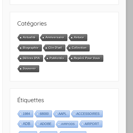
Catégories
Actualité
Anniversaire
Astuce
Biographie
Clin D'œil
Collection
Délires D'IA
Publicités
Repéré Pour Vous
Souvenir
Étiquettes
1984
68000
AAPL
ACCESSOIRES
ADB
ADOBE
AIRPORT
AIRPODS