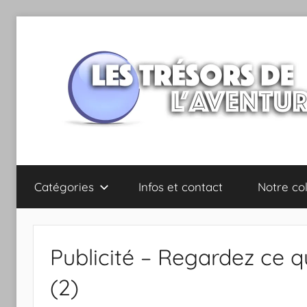
Aller
au
contenu
Les
Catégories
Infos et contact
Notre col
trésors
de
Publicité – Regardez ce q
l'Aventure
(2)