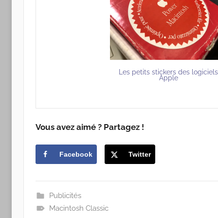
Les petits stickers des logiciel
Apple
Vous avez aimé ? Partagez !
Facebook
Twitter
Publicités
Macintosh Classic