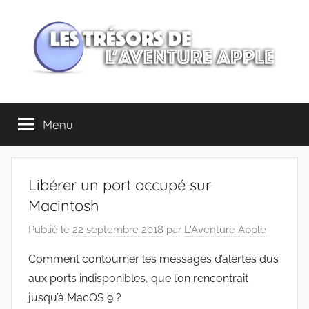
Aller
au
contenu
Les
Menu
trésors
de
Libérer un port occupé sur
l'Aventure
Macintosh
Publié le
22 septembre 2018
par
L'Aventure Apple
Apple
Comment contourner les messages d’alertes dus
aux ports indisponibles, que l’on rencontrait
jusqu’à MacOS 9 ?