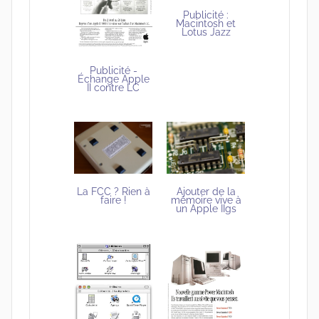
Publicité :
Macintosh et
Lotus Jazz
Publicité -
Échange Apple
II contre LC
Ajouter de la
La FCC ? Rien à
mémoire vive à
faire !
un Apple IIgs