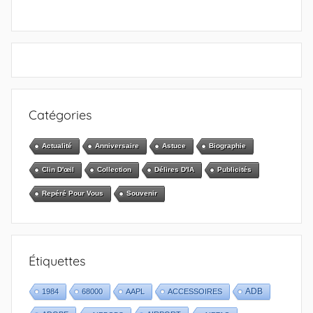
Catégories
Actualité
Anniversaire
Astuce
Biographie
Clin D'œil
Collection
Délires D'IA
Publicités
Repéré Pour Vous
Souvenir
Étiquettes
1984
68000
AAPL
ACCESSOIRES
ADB