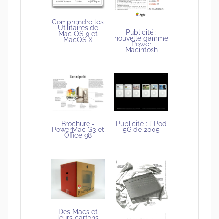
Comprendre les
Utilitaires de
Publicité :
Mac OS 9 et
nouvelle gamme
MacOS X
Power
Macintosh
Brochure -
Publicité : l'iPod
PowerMac G3 et
5G de 2005
Office 98
Des Macs et
leurs cartons