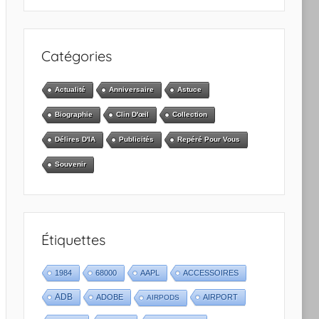
Catégories
Actualité
Anniversaire
Astuce
Biographie
Clin D'œil
Collection
Délires D'IA
Publicités
Repéré Pour Vous
Souvenir
Étiquettes
1984
68000
AAPL
ACCESSOIRES
ADB
ADOBE
AIRPORT
AIRPODS