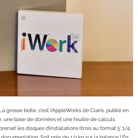
 grosse boîte, c’est l’AppleWorks de Claris, publié en
te, une base de données et une feuille de calculs.
enait les disques d’installations (trois au format 5″1/4
documentation. Soit près de 1,9 kg sur la balance ! En