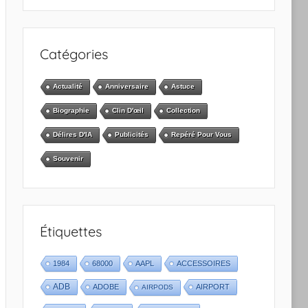
Catégories
Actualité
Anniversaire
Astuce
Biographie
Clin D'œil
Collection
Délires D'IA
Publicités
Repéré Pour Vous
Souvenir
Étiquettes
1984
68000
AAPL
ACCESSOIRES
ADB
ADOBE
AIRPORT
AIRPODS