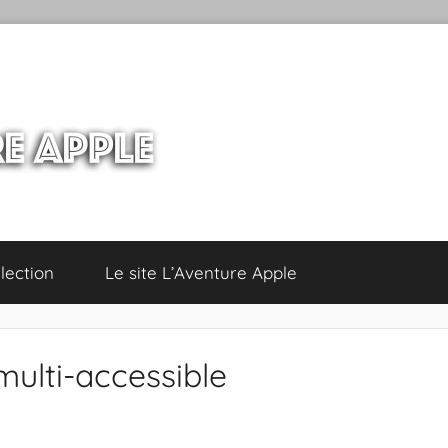
lection
Le site L’Aventure Apple
 multi-accessible