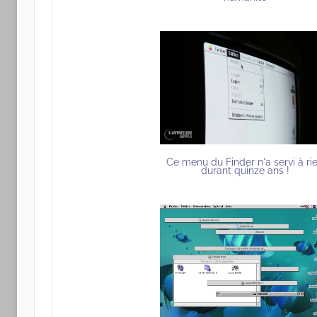
Ce menu du Finder n'a servi à ri
durant quinze ans !