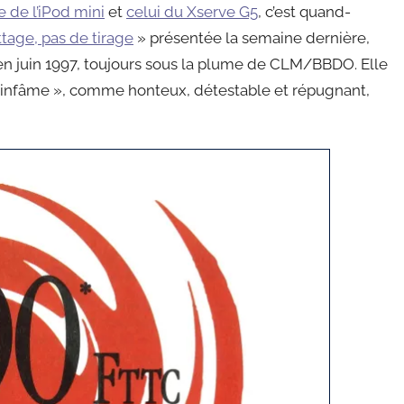
re de l’iPod mini
et
celui du Xserve G5
, c’est quand-
tage, pas de tirage
» présentée la semaine dernière,
d en juin 1997, toujours sous la plume de CLM/BBDO. Elle
 « infâme », comme honteux, détestable et répugnant,