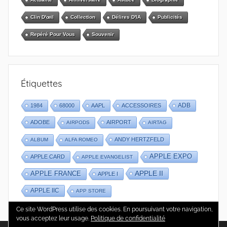
Clin D'œil
Collection
Délires D'IA
Publicités
Repéré Pour Vous
Souvenir
Étiquettes
1984
68000
AAPL
ACCESSOIRES
ADB
ADOBE
AIRPORT
AIRPODS
AIRTAG
ANDY HERTZFELD
ALBUM
ALFA ROMEO
APPLE EXPO
APPLE CARD
APPLE EVANGELIST
APPLE II
APPLE FRANCE
APPLE I
APPLE IIC
APP STORE
Ce site WordPress utilise des cookies. En poursuivant votre navigation,
vous acceptez leur usage.
Politique de confidentialité