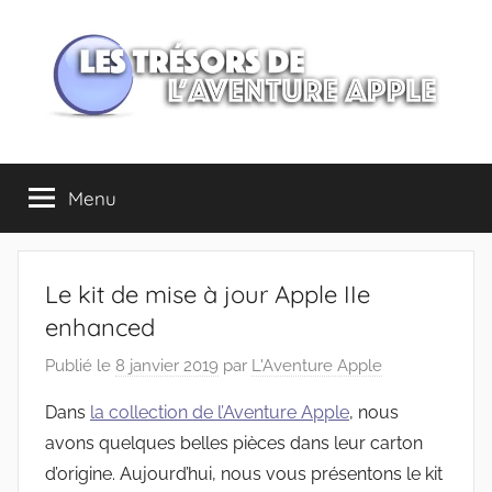
Aller
au
contenu
Les
Menu
trésors
de
Le kit de mise à jour Apple IIe
l'Aventure
enhanced
Publié le
8 janvier 2019
par
L'Aventure Apple
Apple
Dans
la collection de l’Aventure Apple
, nous
avons quelques belles pièces dans leur carton
d’origine. Aujourd’hui, nous vous présentons le kit