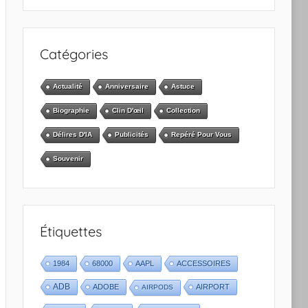
Catégories
Actualité
Anniversaire
Astuce
Biographie
Clin D'œil
Collection
Délires D'IA
Publicités
Repéré Pour Vous
Souvenir
Étiquettes
1984
68000
AAPL
ACCESSOIRES
ADB
ADOBE
AIRPORT
AIRPODS