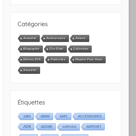
Catégories
Actualité
Anniversaire
Astuce
Biographie
Clin D'œil
Collection
Délires D'IA
Publicités
Repéré Pour Vous
Souvenir
Étiquettes
1984
68000
AAPL
ACCESSOIRES
ADB
ADOBE
AIRPORT
AIRPODS