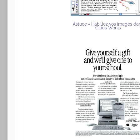
Astuce - Habillez vos images da
Claris Works