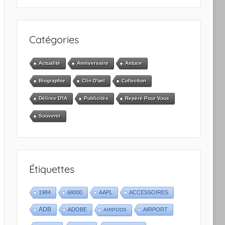
Catégories
Actualité
Anniversaire
Astuce
Biographie
Clin D'œil
Collection
Délires D'IA
Publicités
Repéré Pour Vous
Souvenir
Étiquettes
1984
68000
AAPL
ACCESSOIRES
ADB
ADOBE
AIRPORT
AIRPODS