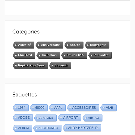
Catégories
Actualité
Anniversaire
Astuce
Biographie
Clin D'œil
Collection
Délires D'IA
Publicités
Repéré Pour Vous
Souvenir
Étiquettes
1984
68000
AAPL
ACCESSOIRES
ADB
ADOBE
AIRPORT
AIRPODS
AIRTAG
ANDY HERTZFELD
ALBUM
ALFA ROMEO