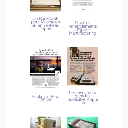
Un BookCaSE
pour Macintosh
D'autres
SE en vente au
remerciements
Japon
d'Apple
Manufacturing
Les inventeurs
dans les
Publicité : Mac
publicités Apple
OS 7.6
(2)