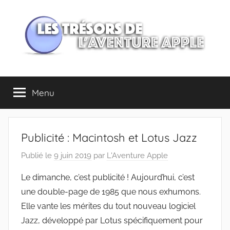
Aller
au
contenu
Les
Menu
trésors
de
Publicité : Macintosh et Lotus Jazz
l'Aventure
Publié le
9 juin 2019
par
L'Aventure Apple
Apple
Le dimanche, c’est publicité ! Aujourd’hui, c’est
une double-page de 1985 que nous exhumons.
Elle vante les mérites du tout nouveau logiciel
Jazz, développé par Lotus spécifiquement pour