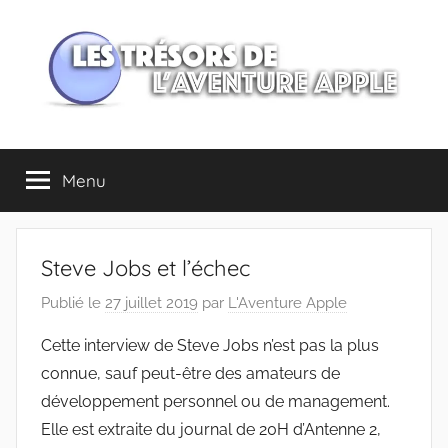
Aller
au
contenu
Les
Menu
trésors
de
Steve Jobs et l’échec
l'Aventure
Publié le
27 juillet 2019
par
L'Aventure Apple
Apple
Cette interview de Steve Jobs n’est pas la plus
connue, sauf peut-être des amateurs de
développement personnel ou de management.
Elle est extraite du journal de 20H d’Antenne 2,