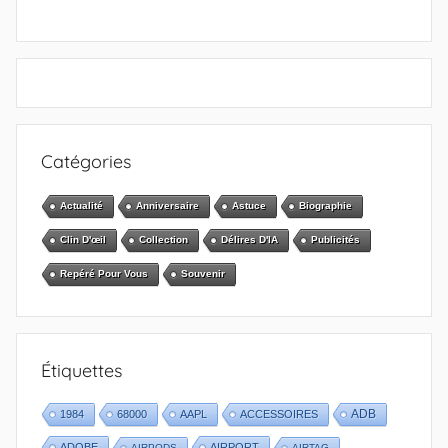
Catégories
Actualité
Anniversaire
Astuce
Biographie
Clin D'œil
Collection
Délires D'IA
Publicités
Repéré Pour Vous
Souvenir
Étiquettes
1984
68000
AAPL
ACCESSOIRES
ADB
ADOBE
AIRPORT
AIRPODS
AIRTAG