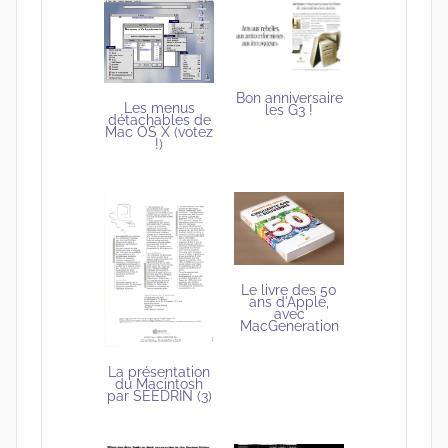
Bon anniversaire
Les menus
les G3 !
détachables de
Mac OS X (votez
!)
Le livre des 50
ans d'Apple,
avec
MacGeneration
La présentation
du Macintosh
par SEEDRIN (3)