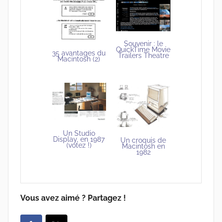
Souvenir : le
QuickTime Movie
35 avantages du
Trailers Theatre
Macintosh (2)
Un Studio
Display, en 1987
Un croquis de
(votez !)
Macintosh en
1982
Vous avez aimé ? Partagez !