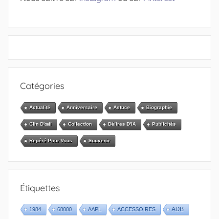
Catégories
Actualité
Anniversaire
Astuce
Biographie
Clin D'œil
Collection
Délires D'IA
Publicités
Repéré Pour Vous
Souvenir
Étiquettes
1984
68000
AAPL
ACCESSOIRES
ADB