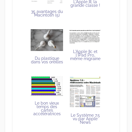
L'Apple III, la
grande classe !
35 avantages du
Macintosh (5)
L'Apple IIc et
l'iPad Pro,
Du plastique
même migraine
dans vos oreilles
Le bon vieux
temps des
cartes
accélératrices
Le Système 7.5
vu par Apple
News