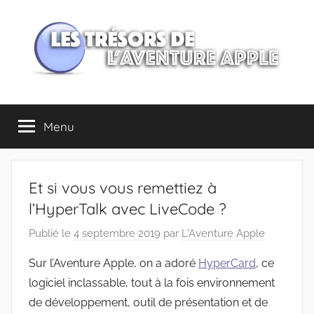
Aller
au
contenu
Les
Menu
trésors
de
Et si vous vous remettiez à
l'Aventure
l’HyperTalk avec LiveCode ?
Publié le
4 septembre 2019
par
L'Aventure Apple
Apple
Sur l’Aventure Apple, on a adoré
HyperCard
, ce
logiciel inclassable, tout à la fois environnement
de développement, outil de présentation et de