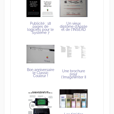
Un vieux
Publicité : 18
diplôme d'Apple
pages de
et de l'INSEAD
logiciels pour le
Système 7
Bon anniversaire
Une brochure
le Classic
pour
Couleur !
l'ImageWriter II