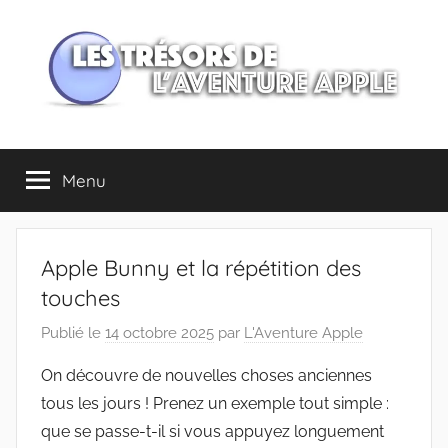
Aller
au
contenu
Les
Menu
trésors
de
Apple Bunny et la répétition des
l'Aventure
touches
Publié le
14 octobre 2025
par
L'Aventure Apple
Apple
On découvre de nouvelles choses anciennes
tous les jours ! Prenez un exemple tout simple :
que se passe-t-il si vous appuyez longuement