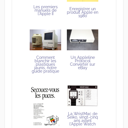
Les premiers
Enregistrer un
manuels de
produit Apple en
l'Apple II
1980
Un Appleline
Comment
Protocol
blanchir les
Converter sur
plastiques
eBay
jaunis, notre
guide pratique
La WristMac de
Seiko, vingt-cinq
ans avant
l'Apple Watch