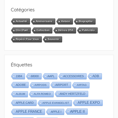
Catégories
Actualité
Anniversaire
Astuce
Biographie
Clin D'œil
Collection
Délires D'IA
Publicités
Repéré Pour Vous
Souvenir
Étiquettes
1984
68000
AAPL
ACCESSOIRES
ADB
ADOBE
AIRPORT
AIRPODS
AIRTAG
ANDY HERTZFELD
ALBUM
ALFA ROMEO
APPLE EXPO
APPLE CARD
APPLE EVANGELIST
APPLE II
APPLE FRANCE
APPLE I