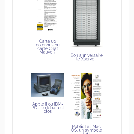
Carte 80
colonnes ou
carte Chat
Mauve ?
Bon anniversaire
le Xserve !
Apple II ou IBM-
PC : le débat est
clos
Publicité : Mac
OS, un symbole
fort