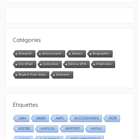
Catégories
Actualité
Anniversaire
Astuce
Biographie
Clin D'œil
Collection
Délires D'IA
Publicités
Repéré Pour Vous
Souvenir
Étiquettes
1984
68000
AAPL
ACCESSOIRES
ADB
ADOBE
AIRPORT
AIRPODS
AIRTAG