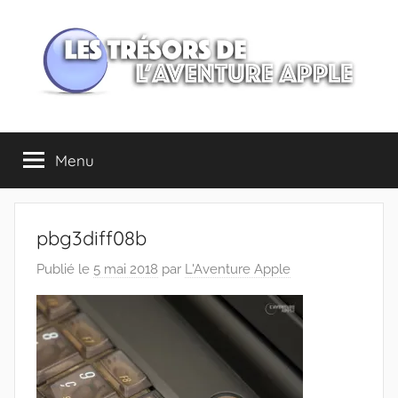
Aller
au
contenu
Les
Menu
trésors
de
pbg3diff08b
l'Aventure
Publié le
5 mai 2018
par
L'Aventure Apple
Apple