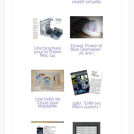
réalité virtuelle
Flower Power et
Une brochure
Blue Dalmatian :
pour le Power
20 ans !
Mac G4
Une boîte de
Cloud pour
1987 : Enfin les
MobileMe
Macs ouverts !