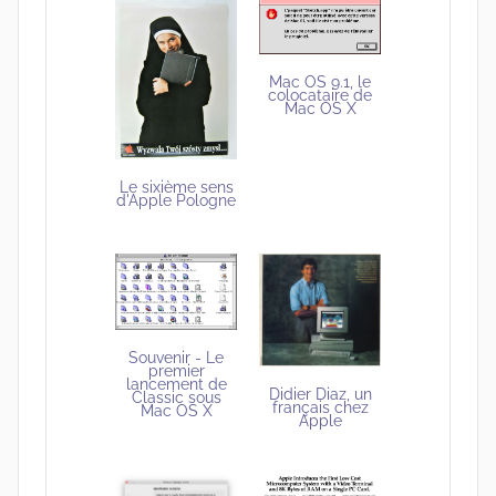
Mac OS 9.1, le
colocataire de
Mac OS X
Le sixième sens
d'Apple Pologne
Souvenir - Le
premier
lancement de
Didier Diaz, un
Classic sous
français chez
Mac OS X
Apple