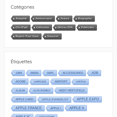
Catégories
Actualité
Anniversaire
Astuce
Biographie
Clin D'œil
Collection
Délires D'IA
Publicités
Repéré Pour Vous
Souvenir
Étiquettes
1984
68000
AAPL
ACCESSOIRES
ADB
ADOBE
AIRPORT
AIRPODS
AIRTAG
ANDY HERTZFELD
ALBUM
ALFA ROMEO
APPLE EXPO
APPLE CARD
APPLE EVANGELIST
APPLE II
APPLE FRANCE
APPLE I
APPLE IIC
APP STORE