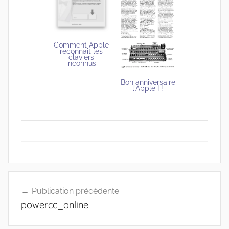
Comment Apple
reconnaît les
claviers
inconnus
Bon anniversaire
l'Apple I !
Navigation
Publication précédente
de
powercc_online
l’article