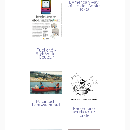
L'American way
of life de l'Apple
IIc (2)
Publicité -
StyleWriter
Couleur
Macintosh,
l'anti-standard
Encore une
souris toute
ronde