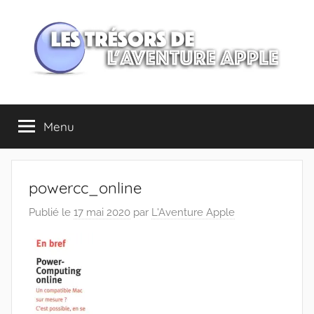
Aller
au
contenu
Les
Menu
trésors
de
powercc_online
l'Aventure
Publié le
17 mai 2020
par
L'Aventure Apple
Apple