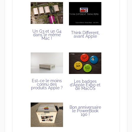
Un G3 et un G4
Think Different,
dans le même
avant Apple
Mac !
Est-ce le moins
Les badges
connu des
d'Apple Expo et
produits Apple ?
de MacOS
Bon anniversaire
le PowerBook
190 !