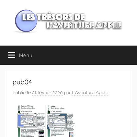
Aller
au
contenu
Les
Menu
trésors
de
pub04
l'Aventure
Publié le
21 février 2020
par
L'Aventure Apple
Apple