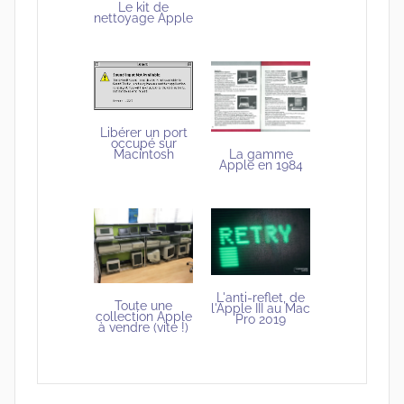
Le kit de
nettoyage Apple
Libérer un port
occupé sur
La gamme
Macintosh
Apple en 1984
L'anti-reflet, de
Toute une
l'Apple III au Mac
collection Apple
Pro 2019
à vendre (vite !)