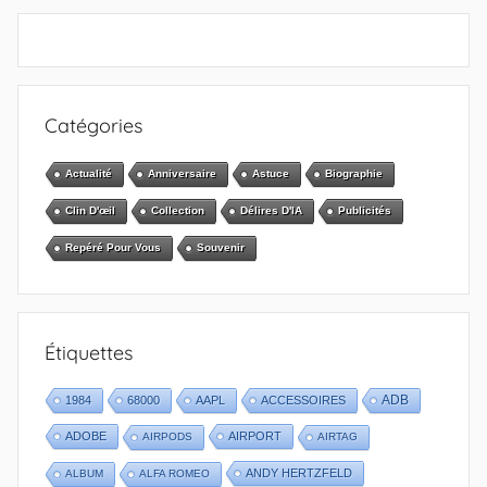
Catégories
Actualité
Anniversaire
Astuce
Biographie
Clin D'œil
Collection
Délires D'IA
Publicités
Repéré Pour Vous
Souvenir
Étiquettes
1984
68000
AAPL
ACCESSOIRES
ADB
ADOBE
AIRPORT
AIRPODS
AIRTAG
ANDY HERTZFELD
ALBUM
ALFA ROMEO