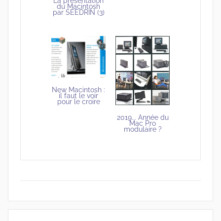
La présentation
du Macintosh
par SEEDRIN (3)
New Macintosh :
il faut le voir
pour le croire
2019... Année du
Mac Pro
modulaire ?
Navigation