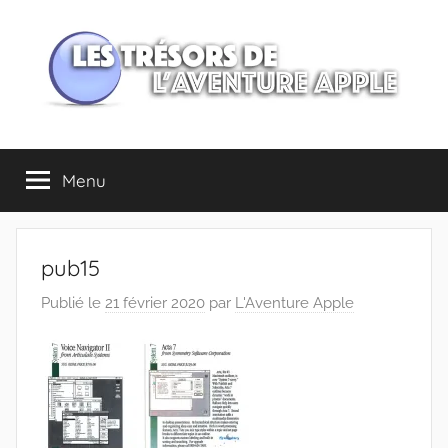
Aller
au
contenu
Les
Menu
trésors
de
pub15
l'Aventure
Publié le
21 février 2020
par
L'Aventure Apple
Apple