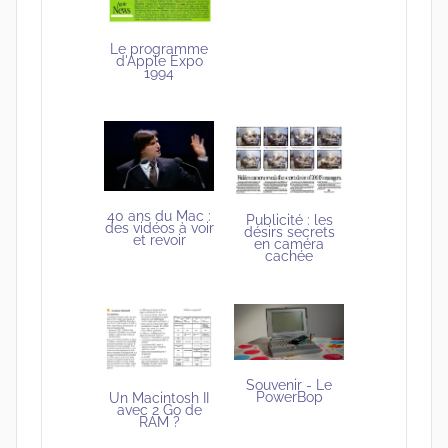
Le programme
d'Apple Expo
1994
40 ans du Mac :
Publicité : les
des vidéos à voir
désirs secrets
et revoir
en caméra
cachée
Souvenir - Le
PowerBop
Un Macintosh II
avec 2 Go de
RAM ?