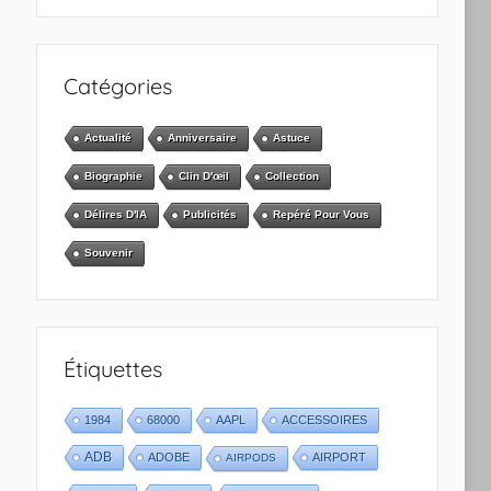
Catégories
Actualité
Anniversaire
Astuce
Biographie
Clin D'œil
Collection
Délires D'IA
Publicités
Repéré Pour Vous
Souvenir
Étiquettes
1984
68000
AAPL
ACCESSOIRES
ADB
ADOBE
AIRPORT
AIRPODS