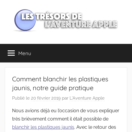
Aller
au
contenu
Les
Menu
trésors
de
Comment blanchir les plastiques
l'Aventure
jaunis, notre guide pratique
Publié le
20 février 2019
par
L'Aventure Apple
Apple
Nous avions déjà eu l’occasion de vous expliquer
très brièvement comment il était possible de
blanchir les plastiques jaunis
. Avec le retour des