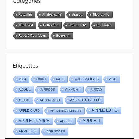
Catégories
Actualité
Anniversaire
Astuce
Biographie
Clin D'œil
Collection
Délires D'IA
Publicités
Repéré Pour Vous
Souvenir
Étiquettes
1984
68000
AAPL
ACCESSOIRES
ADB
ADOBE
AIRPORT
AIRPODS
AIRTAG
ANDY HERTZFELD
ALBUM
ALFA ROMEO
APPLE EXPO
APPLE CARD
APPLE EVANGELIST
APPLE II
APPLE FRANCE
APPLE I
APPLE IIC
APP STORE