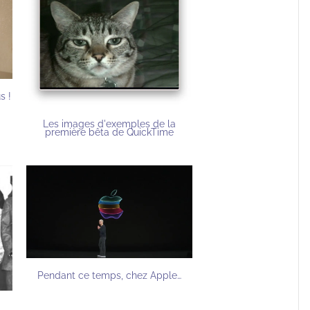
s !
Les images d'exemples de la
première bêta de QuickTime
Pendant ce temps, chez Apple…