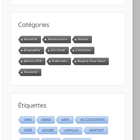
Catégories
Actualité
Anniversaire
Astuce
Biographie
Clin D'œil
Collection
Délires D'IA
Publicités
Repéré Pour Vous
Souvenir
Étiquettes
1984
68000
AAPL
ACCESSOIRES
ADB
ADOBE
AIRPORT
AIRPODS