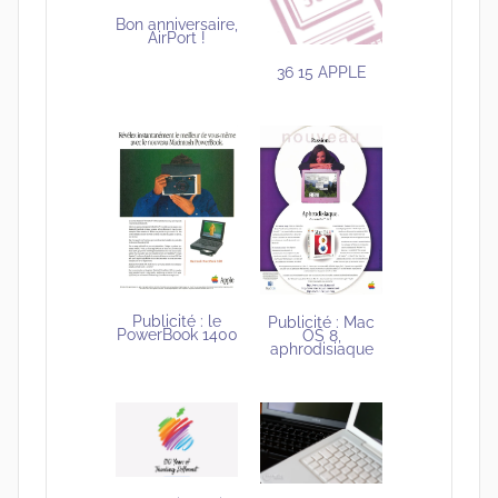
Bon anniversaire,
AirPort !
36 15 APPLE
Publicité : le
Publicité : Mac
PowerBook 1400
OS 8,
aphrodisiaque