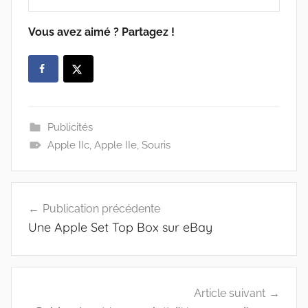
Vous avez aimé ? Partagez !
Publicités
Apple IIc
,
Apple IIe
,
Souris
Navigation
Publication précédente
de
Une Apple Set Top Box sur eBay
l’article
Article suivant