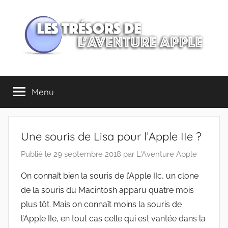
Aller
au
contenu
Les
Menu
trésors
de
Une souris de Lisa pour l’Apple IIe ?
l'Aventure
Publié le
29 septembre 2018
par
L'Aventure Apple
Apple
On connaît bien la souris de l’Apple IIc, un clone
de la souris du Macintosh apparu quatre mois
plus tôt. Mais on connaît moins la souris de
l’Apple IIe, en tout cas celle qui est vantée dans la