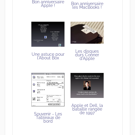
Bon anniversaire
Bon anniversaire
Apple !
les MacBooks !
Les disques
Une astuce pour
durs Conner
l'About Box
d'Apple
Apple et Dell, la
bataille rangée
de 1997
Souvenir - Les
Tableaux de
bord