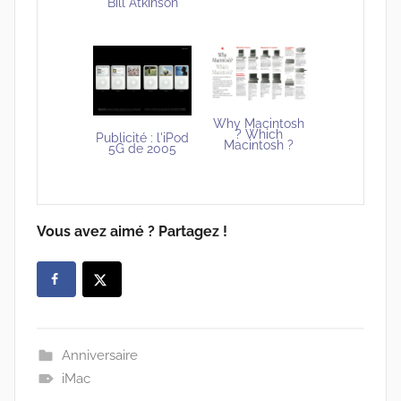
Bill Atkinson
Why Macintosh
? Which
Publicité : l'iPod
Macintosh ?
5G de 2005
Vous avez aimé ? Partagez !
Anniversaire
iMac