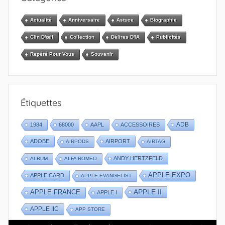
Actualité
Anniversaire
Astuce
Biographie
Clin D'œil
Collection
Délires D'IA
Publicités
Repéré Pour Vous
Souvenir
Étiquettes
1984
68000
AAPL
ACCESSOIRES
ADB
ADOBE
AIRPORT
AIRPODS
AIRTAG
ANDY HERTZFELD
ALBUM
ALFA ROMEO
APPLE EXPO
APPLE CARD
APPLE EVANGELIST
APPLE II
APPLE FRANCE
APPLE I
APPLE IIC
APP STORE