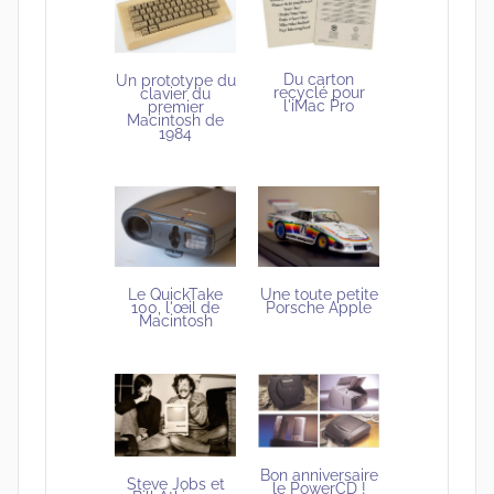
Du carton
Un prototype du
recyclé pour
clavier du
l'iMac Pro
premier
Macintosh de
1984
Le QuickTake
Une toute petite
100, l'œil de
Porsche Apple
Macintosh
Bon anniversaire
Steve Jobs et
le PowerCD !