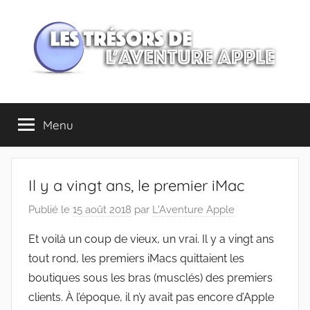
Aller
au
contenu
Les
Menu
trésors
de
Il y a vingt ans, le premier iMac
l'Aventure
Publié le
15 août 2018
par
L'Aventure Apple
Apple
Et voilà un coup de vieux, un vrai. Il y a vingt ans
tout rond, les premiers iMacs quittaient les
boutiques sous les bras (musclés) des premiers
clients. À l’époque, il n’y avait pas encore d’Apple