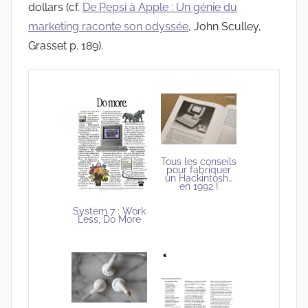
dollars (cf.
De Pepsi à Apple : Un génie du
marketing raconte son odyssée
, John Sculley,
Grasset p. 189).
Tous les conseils
pour fabriquer
un Hackintosh…
en 1992 !
System 7 : Work
Less, Do More