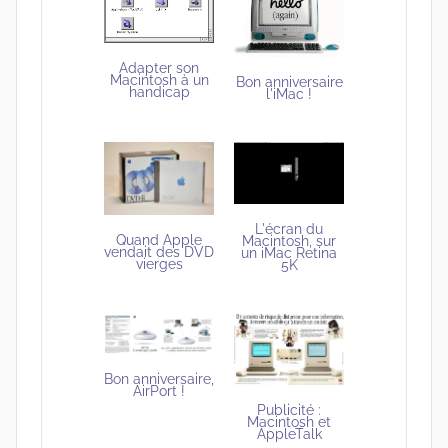
Adapter son
Macintosh à un
Bon anniversaire
handicap
l'iMac !
L'écran du
Quand Apple
Macintosh, sur
vendait des DVD
un iMac Retina
vierges
5K
Bon anniversaire,
AirPort !
Publicité :
Macintosh et
AppleTalk