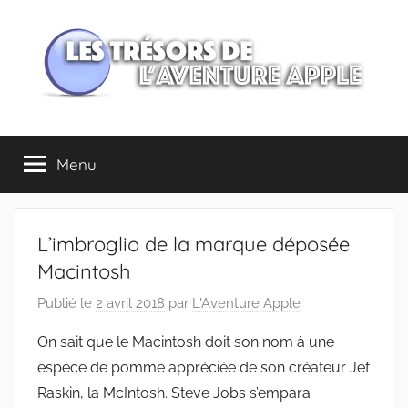
Aller
au
contenu
Les
Menu
trésors
de
L’imbroglio de la marque déposée
l'Aventure
Macintosh
Publié le
2 avril 2018
par
L'Aventure Apple
Apple
On sait que le Macintosh doit son nom à une
espèce de pomme appréciée de son créateur Jef
Raskin, la McIntosh. Steve Jobs s’empara